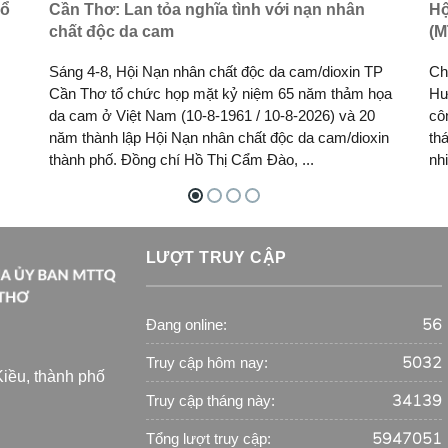
bổ
Cần Thơ: Lan tỏa nghĩa tình với nạn nhân
Hộ
chất độc da cam
(M
Sáng 4-8, Hội Nạn nhân chất độc da cam/dioxin TP
Ch
Cần Thơ tổ chức họp mặt kỷ niệm 65 năm thảm họa
Hư
da cam ở Việt Nam (10-8-1961 / 10-8-2026) và 20
cô
năm thành lập Hội Nạn nhân chất độc da cam/dioxin
th
thành phố. Đồng chí Hồ Thị Cẩm Đào, ...
nh
LƯỢT TRUY CẬP
56
Đang online:
5032
Truy cập hôm nay:
iều, thành phố
34139
Truy cập tháng này:
5947051
Tổng lượt truy cập: