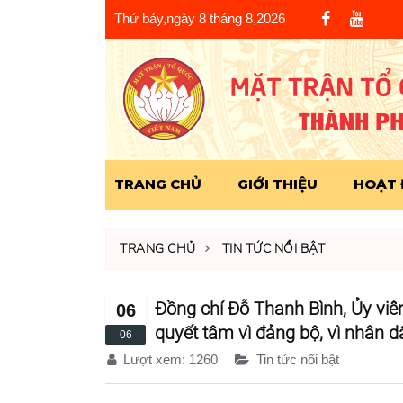
Thứ bảy,ngày 8 tháng 8,2026
TRANG CHỦ
GIỚI THIỆU
HOẠT
TRANG CHỦ
TIN TỨC NỔI BẬT
Đồng chí Đỗ Thanh Bình, Ủy viê
06
quyết tâm vì đảng bộ, vì nhân d
06
Lượt xem:
1260
Tin tức nổi bật