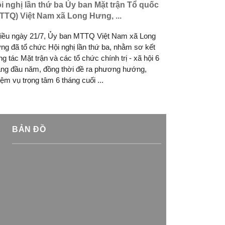
i nghị lần thứ ba Ủy ban Mặt trận Tổ quốc
Đảng ủy Ủy
TTQ) Việt Nam xã Long Hưng, ...
thành phố C
iều ngày 21/7, Ủy ban MTTQ Việt Nam xã Long
Chiều 20/7, 
ng đã tổ chức Hội nghị lần thứ ba, nhằm sơ kết
Nam thành ph
ng tác Mặt trận và các tổ chức chính trị - xã hội 6
công tác 6 th
áng đầu năm, đồng thời đề ra phương hướng,
tháng cuối n
iệm vụ trọng tâm 6 tháng cuối ...
BẢN ĐỒ