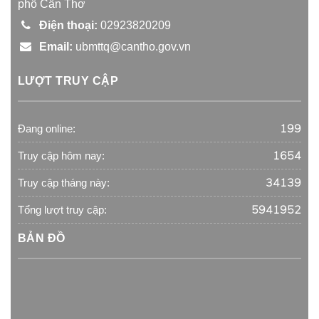
phố Cần Thơ
Điện thoại:
02923820209
Email:
ubmttq@cantho.gov.vn
LƯỢT TRUY CẬP
199
Đang online:
1654
Truy cập hôm nay:
34139
Truy cập tháng này:
5941952
Tổng lượt truy cập:
BẢN ĐỒ