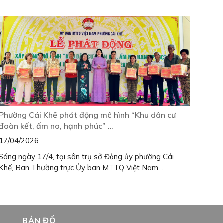
Phường Cái Khế phát động mô hình “Khu dân cư
Phườ
đoàn kết, ấm no, hạnh phúc” ...
Thm
17/04/2026
10/0
Sáng ngày 17/4, tại sân trụ sở Đảng ủy phường Cái
Sáng 
Khế, Ban Thường trực Ủy ban MTTQ Việt Nam ...
Khế,
Nam .
BẢN ĐỒ