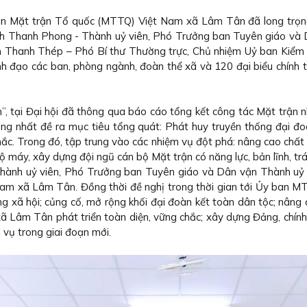
n Mặt trận Tổ quốc (MTTQ) Việt Nam xã Lâm Tân đã long trọng 
ỳnh Thanh Phong - Thành uỷ viên, Phó Trưởng ban Tuyên giáo và 
n Thanh Thép – Phó Bí thư Thường trực, Chủ nhiệm Uỷ ban Kiểm
các ban, phòng ngành, đoàn thể xã và 120 đại biểu chính thức đ
ển”, tại Đại hội đã thông qua báo cáo tổng kết công tác Mặt trận
ống nhất đề ra mục tiêu tổng quát: Phát huy truyền thống đại đoà
ắc. Trong đó, tập trung vào các nhiệm vụ đột phá: nâng cao chất 
bộ máy, xây dựng đội ngũ cán bộ Mặt trận có năng lực, bản lĩnh, tr
 Thành uỷ viên, Phó Trưởng ban Tuyên giáo và Dân vận Thành uỷ
m xã Lâm Tân. Đồng thời đề nghị trong thời gian tới Ủy ban MT
g xã hội; củng cố, mở rộng khối đại đoàn kết toàn dân tộc; nâng 
ã Lâm Tân phát triển toàn diện, vững chắc; xây dựng Đảng, chín
vụ trong giai đoạn mới.