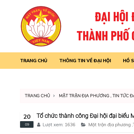
ĐẠI HỘI
THÀNH PHỐ C
TRANG CHỦ
THÔNG TIN VỀ ĐẠI HỘI
HỒ S
TRANG CHỦ
MẶT TRẬN ĐỊA PHƯƠNG
,
TIN TỨC Đ
Tổ chức thành công Đại hội đại biểu 
20
Lượt xem:
1636
Mặt trận địa phương
,
09