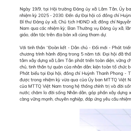
Ngày 19/9, tại Hội trường Đảng ủy xã Lâm Tân, Ủy ba
nhiệm kỳ 2025 - 2030. Đến dự Đại hội có đồng chí Hu
Bí thư Đảng ủy xã, Chủ tịch HĐND xã; đồng chí Nguyễ
Nam qua các nhiệm kỳ; Ban Thường vụ Đảng ủy xã, lãnh đạo 
giáo, dân tộc trên địa bàn xã cùng tham dự.
Với tinh thần “Đoàn kết - Dân chủ - Đổi mới - Phát tri
chương trình hành động trong 5 năm tới. Đại hội đã th
tâm xây dựng xã Lâm Tân phát triển toàn diện, vững ch
chủ, tinh thần tự quản của nhân dân; kiện toàn tổ chức 
Phát biểu tại Đại hội, đồng chí Huỳnh Thanh Phong -
được trong nhiệm kỳ vừa qua của Ủy ban MTTQ Việt Na
của MTTQ Việt Nam trong hệ thống chính trị và đời sốn
nước; chăm lo đời sống Nhân dân, góp phần xây dựng x
càng vững mạnh, chuyên nghiệp, đáp ứng yêu cầu nhiệm 