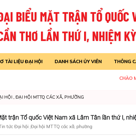
 ĐẠI BIỂU MẶT TRẬN TỔ QUỐC 
ẦN THƠ LẦN THỨ I, NHIỆM KỲ
Ơ TÀI LIỆU ĐẠI HỘI
DANH SÁCH ỦY VIÊN
THÔNG C
CHÀO MỪNG ĐẠI H
ẠI HỘI
,
ĐẠI HỘI MTTQ CÁC XÃ, PHƯỜNG
Mặt trận Tổ quốc Việt Nam xã Lâm Tân lần thứ I, nh
Tin tức Đại hội
,
Đại hội MTTQ các xã, phường