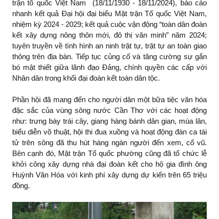
trận tổ quốc Việt Nam (18/11/1930 - 18/11/2024), báo cáo
nhanh kết quả Đại hội đại biểu Mặt trận Tổ quốc Việt Nam,
nhiệm kỳ 2024 - 2029; kết quả cuộc vận động “toàn dân đoàn
kết xây dựng nông thôn mới, đô thị văn minh” năm 2024;
tuyên truyền về tình hình an ninh trật tự, trật tự an toàn giao
thông trên địa bàn. Tiếp tục củng cố và tăng cường sự gắn
bó mật thiết giữa lãnh đạo Đảng, chính quyền các cấp với
Nhân dân trong khối đại đoàn kết toàn dân tộc.
Phần hội đã mang đến cho người dân một bữa tiệc văn hóa
đặc sắc của vùng sông nước Cần Thơ với các hoạt động
như: trưng bày trái cây, giang hàng bánh dân gian, múa lân,
biểu diễn võ thuật, hội thi đua xuồng và hoạt động đàn ca tài
tử trên sông đã thu hút hàng ngàn người đến xem, cổ vũ.
Bên cạnh đó, Mặt trận Tổ quốc phường cũng đã tổ chức lễ
khởi công xây dựng nhà đại đoàn kết cho hộ gia đình ông
Huỳnh Văn Hóa với kinh phí xây dựng dự kiến trên 65 triệu
đồng.