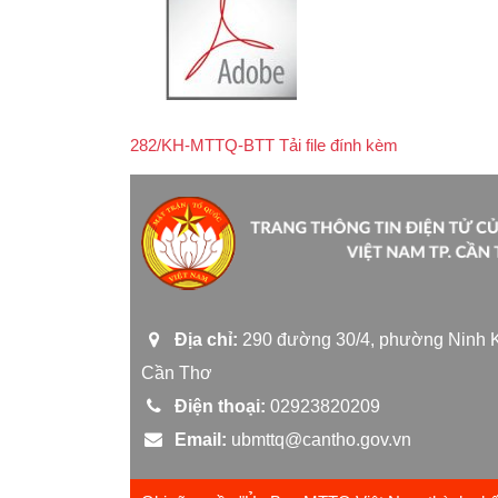
282/KH-MTTQ-BTT Tải file đính kèm
Địa chỉ:
290 đường 30/4, phường Ninh K
Cần Thơ
Điện thoại:
02923820209
Email:
ubmttq@cantho.gov.vn