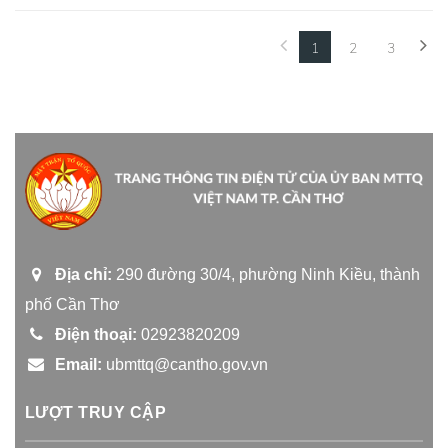
1
2
3
(current)
Địa chỉ:
290 đường 30/4, phường Ninh Kiều, thành
phố Cần Thơ
Điện thoại:
02923820209
Email:
ubmttq@cantho.gov.vn
LƯỢT TRUY CẬP