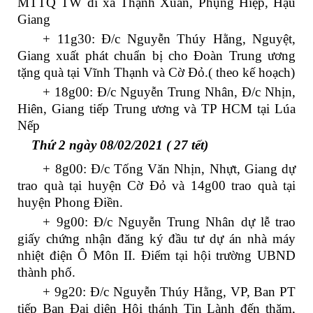
MTTQ TW đi xã Thạnh Xuân, Phụng Hiệp, Hậu
Giang
+ 11g30: Đ/c Nguyễn Thúy Hằng, Nguyệt,
Giang xuất phát chuẩn bị cho Đoàn Trung ương
tặng quà tại Vĩnh Thạnh và Cờ Đỏ.( theo kế hoạch)
+ 18g00: Đ/c Nguyễn Trung Nhân, Đ/c Nhịn,
Hiên, Giang tiếp Trung ương và TP HCM tại Lúa
Nếp
Thứ 2 ngày 08/02/2021 ( 27 tết)
+ 8g00: Đ/c Tống Văn Nhịn, Nhựt, Giang dự
trao quà tại huyện Cờ Đỏ và 14g00 trao quà tại
huyện Phong Điền.
+ 9g00: Đ/c Nguyễn Trung Nhân dự lễ trao
giấy chứng nhận đăng ký đầu tư dự án nhà máy
nhiệt điện Ô Môn II. Điểm tại hội trường UBND
thành phố.
+ 9g20: Đ/c Nguyễn Thúy Hằng, VP, Ban PT
tiếp Ban Đại diện Hội thánh Tin Lành đến thăm,