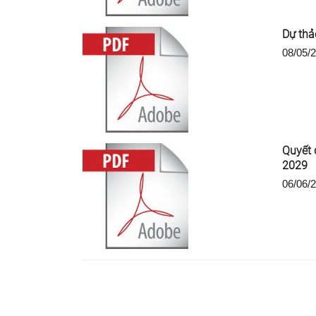
Dự thả
08/05/
Quyết 
2029
06/06/