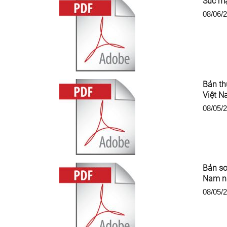
Sức mạ
08/06/
Bản th
Việt 
08/05/
Bản so
Nam nă
08/05/